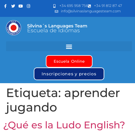
+34 695 958 756
+34 91 812 87 47
info@silvinaslanguagesteam.com
Silvina´s Languages Team
Escuela de Idiomas
Escuela Online
Inscripciones y precios
Etiqueta:
aprender
jugando
¿Qué es la Ludo English?