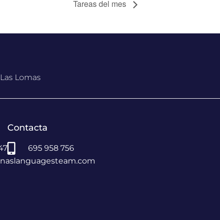
Tareas del mes
, Las Lomas
Contacta
 47
695 958 756
vinaslanguagesteam.com