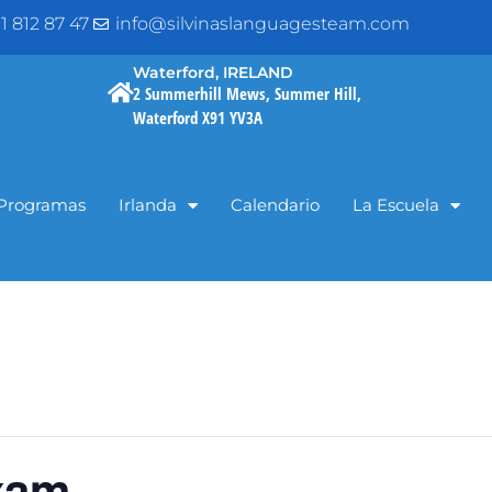
1 812 87 47
info@silvinaslanguagesteam.com
Waterford, IRELAND
2 Summerhill Mews, Summer Hill,
Waterford X91 YV3A
Programas
Irlanda
Calendario
La Escuela
xam