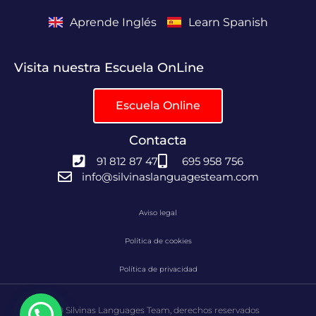
Aprende Inglés
Learn Spanish
Visita nuestra Escuela OnLine
Escuela Online
Contacta
91 812 87 47
695 958 756
info@silvinaslanguagesteam.com
Aviso legal
Política de cookies
Política de privacidad
© Silvinas Languages Team, derechos reservados