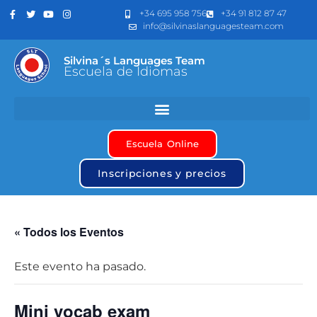
+34 695 958 756
+34 91 812 87 47
info@silvinaslanguagesteam.com
Silvina´s Languages Team
Escuela de Idiomas
Escuela Online
Inscripciones y precios
« Todos los Eventos
Este evento ha pasado.
Mini vocab exam