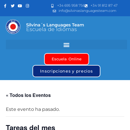
+34 695 958 756
+34 91 812 87 47
info@silvinaslanguagesteam.com
Silvina´s Languages Team
Escuela de Idiomas
Escuela Online
Inscripciones y precios
« Todos los Eventos
Este evento ha pasado.
Tareas del mes