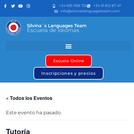
+34 695 958 756
+34 91 812 87 47
info@silvinaslanguagesteam.com
Silvina´s Languages Team
Escuela de Idiomas
Escuela Online
Inscripciones y precios
« Todos los Eventos
Este evento ha pasado.
Tutoría