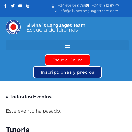
+34 695 958 756
+34 91 812 87 47
info@silvinaslanguagesteam.com
Silvina´s Languages Team
Escuela de Idiomas
Escuela Online
Inscripciones y precios
« Todos los Eventos
Este evento ha pasado.
Tutoría