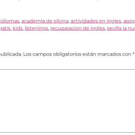
 idiomas
,
academia de silvina
,
actividades en ingles
,
apo
ratis
,
kids
,
listenings
,
recuparacion de ingles
,
sevilla la n
publicada.
Los campos obligatorios están marcados con
*