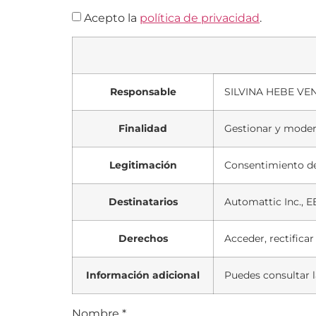
Acepto la
política de privacidad
.
Responsable
SILVINA HEBE V
Finalidad
Gestionar y moder
Legitimación
Consentimiento de
Destinatarios
Automattic Inc., E
Derechos
Acceder, rectifica
Información adicional
Puedes consultar l
Nombre
*