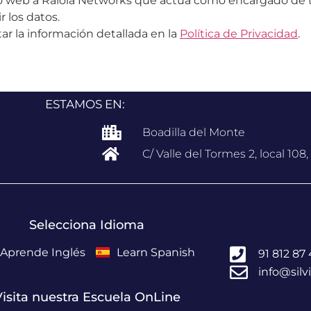
nto web a Raiola Networks que actúa como encargado de 
r los datos.
r la información detallada en la
Política de Privacidad
.
ESTAMOS EN:
Boadilla del Monte
C/ Valle del Tormes 2, local 108
Selecciona Idioma
Aprende Inglés
Learn Spanish
91 812 87
info@sil
isita nuestra Escuela OnLine