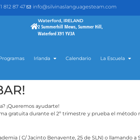
1 812 87 47
info@silvinaslanguagesteam.com
Waterford, IRELAND
2 Summerhill Mews, Summer Hill,
Waterford X91 YV3A
Programas
Irlanda
Calendario
La Escuela
BAR!
ia? ¡Queremos ayudarte!
ma gratuita durante el 2º trimestre
y prueba el método m
ademia ( C/ Jacinto Benavente, 25 de SLN) o llamando a S