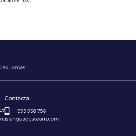
tratamiento.
, Las Lomas
Contacta
 47
695 958 756
vinaslanguagesteam.com