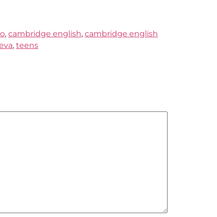
yo
,
cambridge english
,
cambridge english
ueva
,
teens