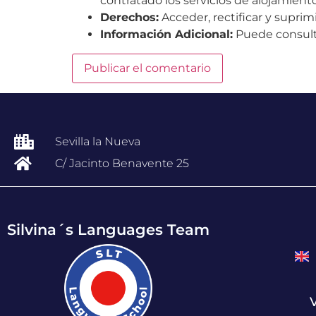
contratado los servicios de alojamie
Derechos:
Acceder, rectificar y suprimi
Información Adicional:
Puede consulta
Sevilla la Nueva
C/ Jacinto Benavente 25
Silvina´s Languages Team
V