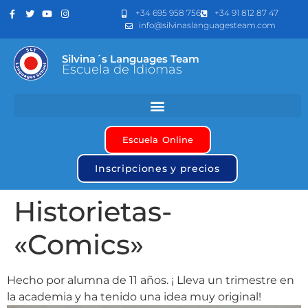
+34 695 958 756
+34 91 812 87 47
info@silvinaslanguagesteam.com
Silvina´s Languages Team
Escuela de Idiomas
Escuela Online
Inscripciones y precios
Historietas-
«Comics»
Hecho por alumna de 11 años. ¡ Lleva un trimestre en
la academia y ha tenido una idea muy original!