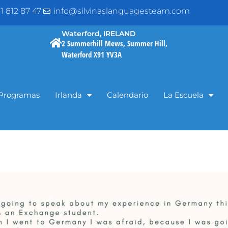
1 812 87 47
info@silvinaslanguagesteam.com
Waterford, IRELAND
2 Summerhill Mews, Summer Hill,
Waterford X91 YV3A
Programas
Irlanda
Calendario
La Escuela