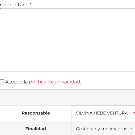
Comentario
*
Acepto la
política de privacidad
.
Responsable
SILVINA HEBE VENTURA
+in
Finalidad
Gestionar y moderar tus co