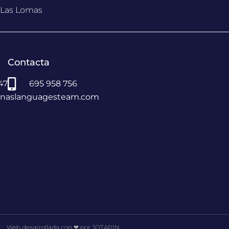
, Las Lomas
Contacta
 47
695 958 756
vinaslanguagesteam.com
Web desarrollada con ❤ por JOTAPIN