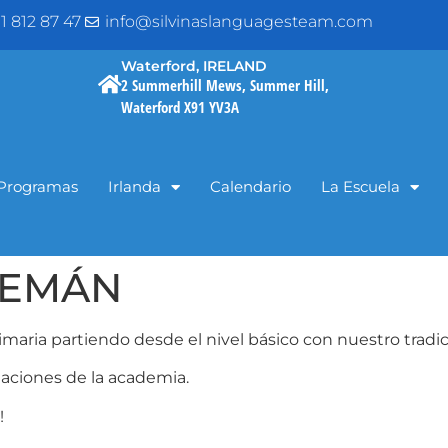
1 812 87 47
info@silvinaslanguagesteam.com
Waterford, IRELAND
2 Summerhill Mews, Summer Hill,
Waterford X91 YV3A
Programas
Irlanda
Calendario
La Escuela
LEMÁN
primaria partiendo desde el nivel básico con nuestro tra
talaciones de la academia.
!