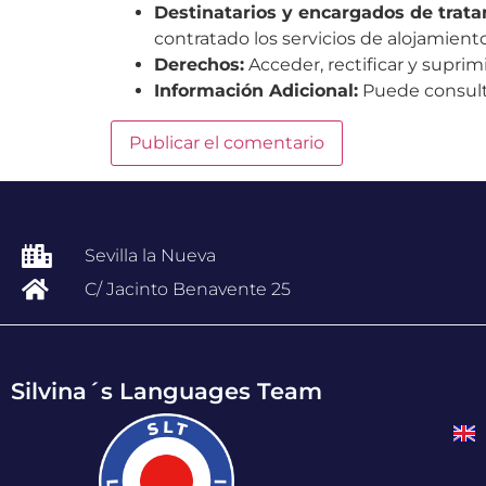
Destinatarios y encargados de trata
contratado los servicios de alojamie
Derechos:
Acceder, rectificar y suprimi
Información Adicional:
Puede consulta
Sevilla la Nueva
C/ Jacinto Benavente 25
Silvina´s Languages Team