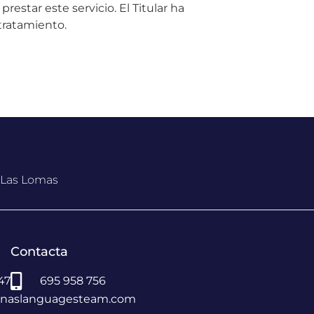
estar este servicio. El Titular ha
tratamiento.
, Las Lomas
Contacta
 47
695 958 756
vinaslanguagesteam.com