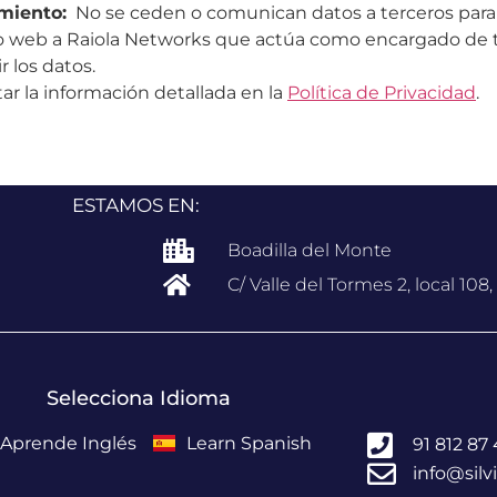
miento:
No se ceden o comunican datos a terceros para pr
nto web a Raiola Networks que actúa como encargado de 
r los datos.
r la información detallada en la
Política de Privacidad
.
ESTAMOS EN:
Boadilla del Monte
C/ Valle del Tormes 2, local 108
Selecciona Idioma
Aprende Inglés
Learn Spanish
91 812 87
info@sil