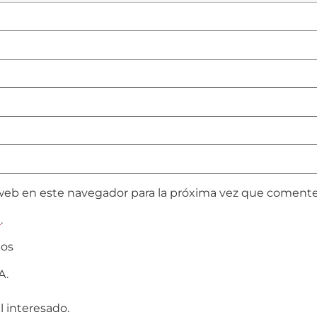
web en este navegador para la próxima vez que comente
d
.
tos
A.
 interesado.