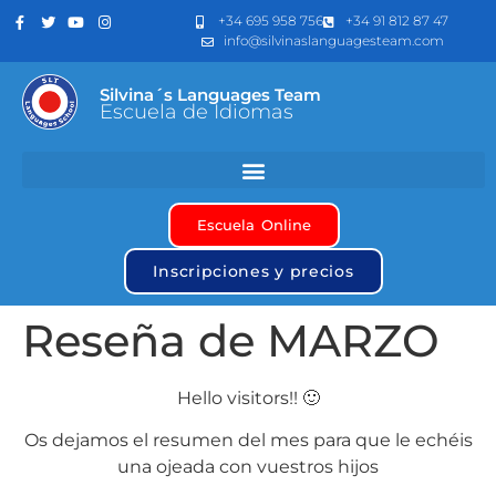
+34 695 958 756
+34 91 812 87 47
info@silvinaslanguagesteam.com
Silvina´s Languages Team
Escuela de Idiomas
Escuela Online
Inscripciones y precios
Reseña de MARZO
Hello visitors!! 🙂
Os dejamos el resumen del mes para que le echéis
una ojeada con vuestros hijos