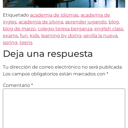
Etiquetado
academia de idiomas
,
academia de
ingles
,
academia de silvina
,
aprender jugando
,
blog
,
blog de marzo
,
colegio teresa berganza
,
english class
,
exams
,
fun
,
kids
,
learning by doing
,
sevilla la nueva
,
spring
,
teens
Deja una respuesta
Tu dirección de correo electrónico no será publicada.
Los campos obligatorios están marcados con
*
Comentario
*