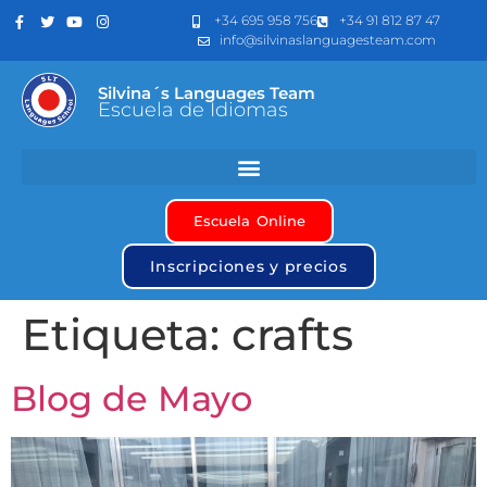
+34 695 958 756
+34 91 812 87 47
info@silvinaslanguagesteam.com
Silvina´s Languages Team
Escuela de Idiomas
Escuela Online
Inscripciones y precios
Etiqueta:
crafts
Blog de Mayo